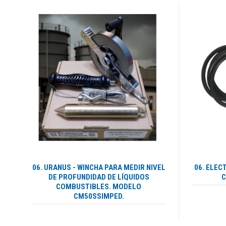
06. URANUS - WINCHA PARA MEDIR NIVEL
06. ELEC
DE PROFUNDIDAD DE LÍQUIDOS
C
COMBUSTIBLES. MODELO
CM50SSIMPED.