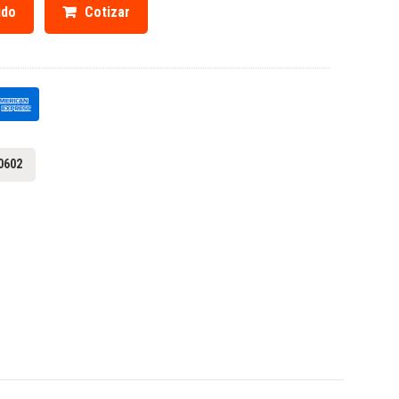
ido
Cotizar
0602